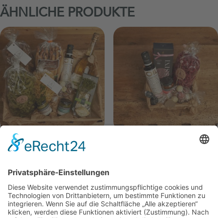
ÄHNLICHE PRODUKTE
Genusskorb „Verde“
Genusskorb „Bella
Vita“
80,00
€
40,00
€
Genusskorb
Genusskorb „Rosso“